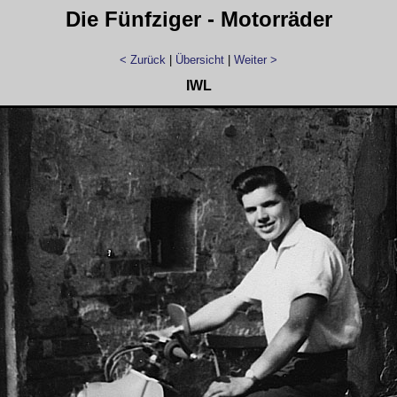
Die Fünfziger - Motorräder
< Zurück
|
Übersicht
|
Weiter >
IWL