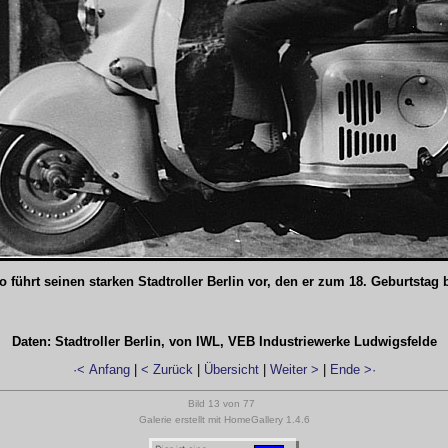
 führt seinen starken Stadtroller Berlin vor, den er zum 18. Geburtsta
Daten: Stadtroller Berlin, von IWL, VEB Industriewerke Ludwigsfelde
·< Anfang
|
< Zurück
|
Übersicht
|
Weiter >
|
Ende >·
Bild 13 von 77
Galerie erstellt mit HomeGallery 1.4.6