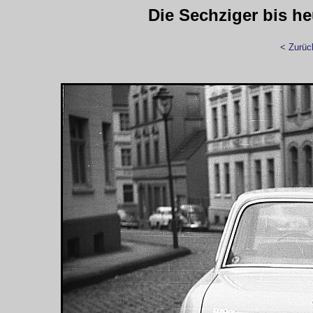
Die Sechziger bis h
< Zurüc