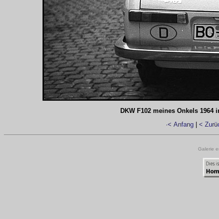
DKW F102 meines Onkels 1964 in
·< Anfang
|
< Zurü
Galerie e