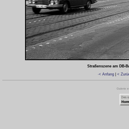
Straßenszene am DB-B
·< Anfang
|
< Zurü
Galerie e