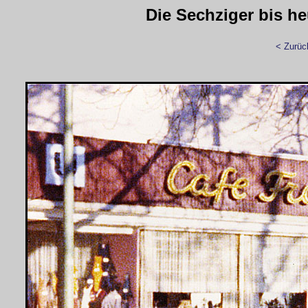
Die Sechziger bis h
< Zurüc