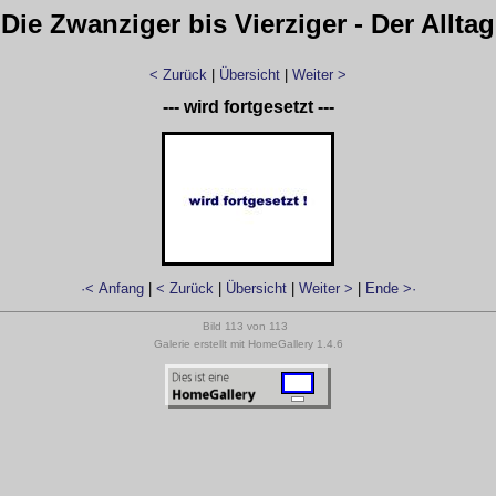
Die Zwanziger bis Vierziger - Der Alltag
< Zurück
|
Übersicht
|
Weiter >
--- wird fortgesetzt ---
·< Anfang
|
< Zurück
|
Übersicht
|
Weiter >
|
Ende >·
Bild 113 von 113
Galerie erstellt mit HomeGallery 1.4.6