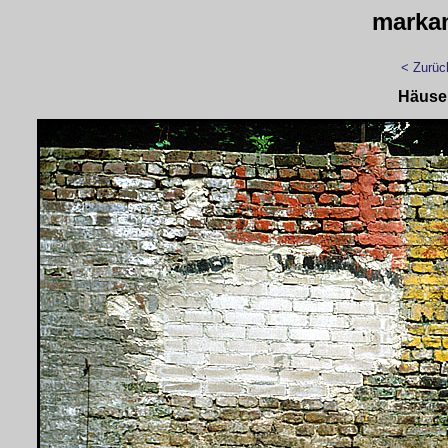
marka
< Zurüc
Häuse