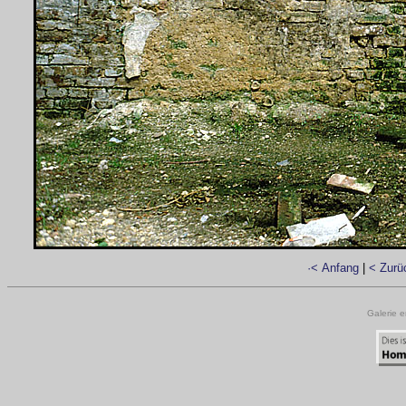
·< Anfang
|
< Zurü
Galerie e