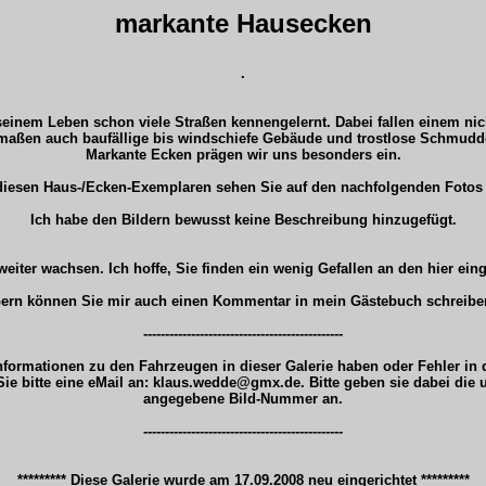
markante Hausecken
.
einem Leben schon viele Straßen kennengelernt. Dabei fallen einem ni
maßen auch baufällige bis windschiefe Gebäude und trostlose Schmudde
Markante Ecken prägen wir uns besonders ein.
iesen Haus-/Ecken-Exemplaren sehen Sie auf den nachfolgenden Fotos 
Ich habe den Bildern bewusst keine Beschreibung hinzugefügt.
weiter wachsen. Ich hoffe, Sie finden ein wenig Gefallen an den hier eing
ern können Sie mir auch einen Kommentar in mein Gästebuch schreibe
----------------------------------------------
Informationen zu den Fahrzeugen in dieser Galerie haben oder Fehler in
Sie bitte eine eMail an: klaus.wedde@gmx.de. Bitte geben sie dabei die
angegebene Bild-Nummer an.
----------------------------------------------
********* Diese Galerie wurde am 17.09.2008 neu eingerichtet *********