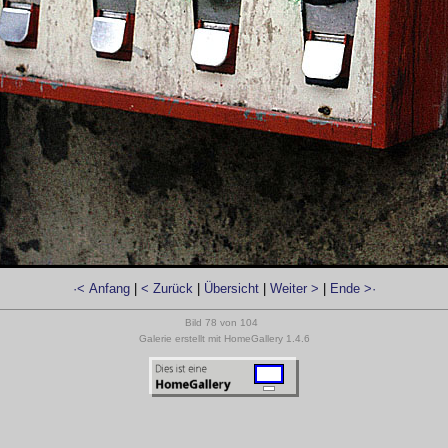
·< Anfang
|
< Zurück
|
Übersicht
|
Weiter >
|
Ende >·
Bild 78 von 104
Galerie erstellt mit HomeGallery 1.4.6