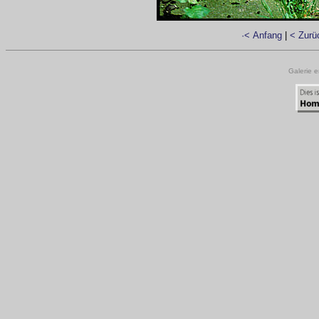
·< Anfang
|
< Zurü
Galerie e