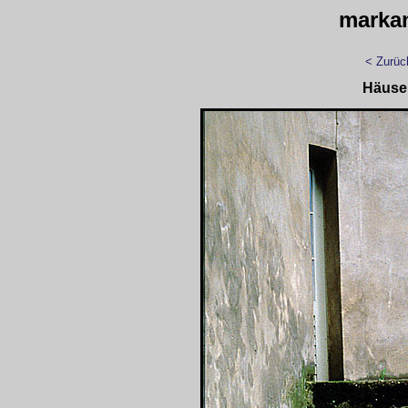
marka
< Zurüc
Häuse