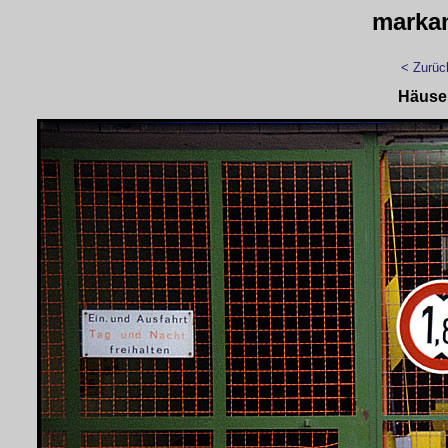
marka
< Zurüc
Häuse