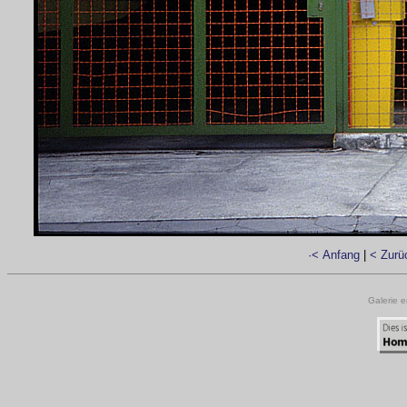
·< Anfang
|
< Zurü
Galerie e