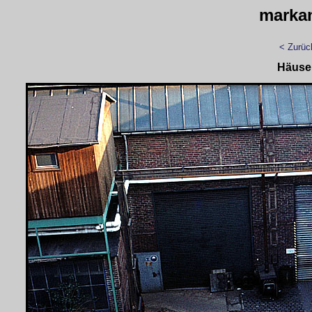
marka
< Zurüc
Häuse