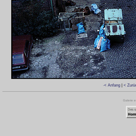
·< Anfang
|
< Zurü
Galerie e