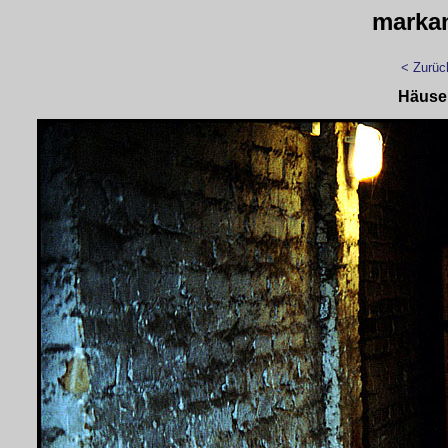
marka
< Zurüc
Häuse