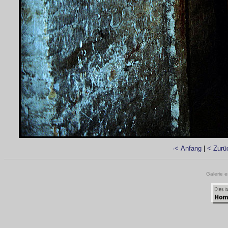
·< Anfang
|
< Zurü
Galerie e