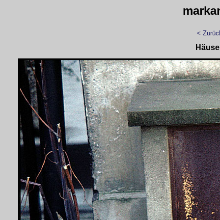
marka
< Zurüc
Häuse