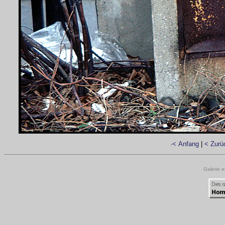
·< Anfang
|
< Zurü
Galerie e