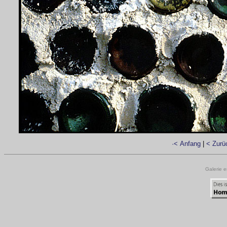
·< Anfang
|
< Zurü
Galerie e