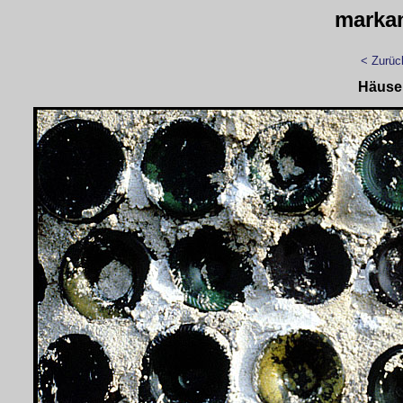
marka
< Zurüc
Häuse