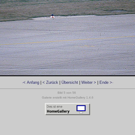
·< Anfang
|
< Zurück
|
Übersicht
|
Weiter >
|
Ende >·
Bild 5 von 56
Galerie erstellt mit HomeGallery 1.4.6