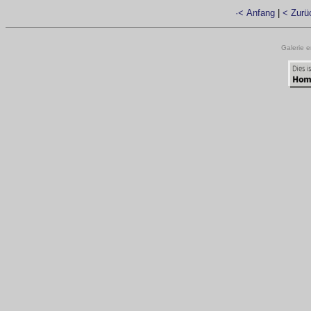
·< Anfang
|
< Zurü
Galerie e