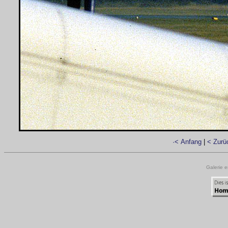
·< Anfang
|
< Zurü
Galerie e