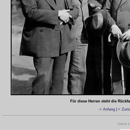
Für diese Herren steht die Rück
·< Anfang
|
< Zurü
Galerie e