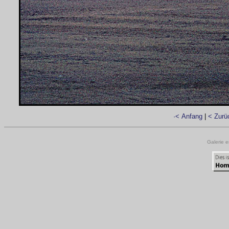
·< Anfang
|
< Zurü
Galerie e