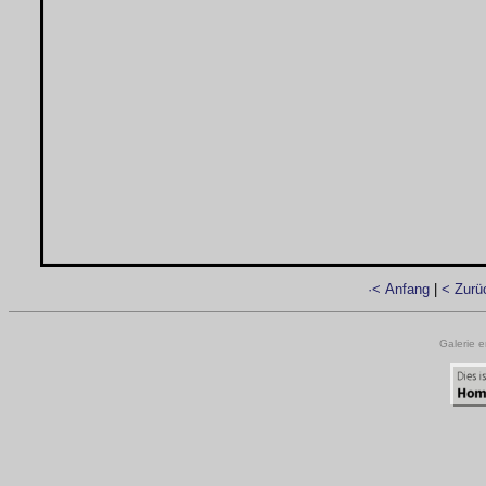
·< Anfang
|
< Zurü
Galerie e